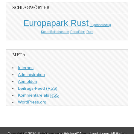
SCHLAGWÖRTER
Europapark Rust
Jugendausflug
Kesselfleischessen
Rodelfahrt
Rust
META
Internes
Administration
Abmelden
Beitrags-Feed (
RSS
)
Kommentare als
RSS
WordPress.org
Copyright © 2026
Schützenverein Edelweiß Neuschwetzingen
. All Rights