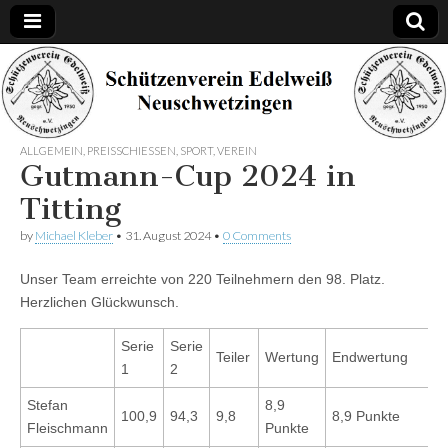
Schützenverein
Edelweiß
ALLGEMEIN
,
PREISSCHIESSEN
,
SPORT
,
VEREIN
Gutmann-Cup 2024 in
Neuschwetzinge
Titting
by
Michael Kleber
•
31. August 2024
•
0 Comments
Unser Team erreichte von 220 Teilnehmern den 98. Platz.
Herzlichen Glückwunsch.
Serie
Serie
Teiler
Wertung
Endwertung
1
2
Stefan
8,9
100,9
94,3
9,8
8,9 Punkte
Fleischmann
Punkte