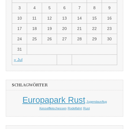
3
4
5
6
7
8
9
10
11
12
13
14
15
16
17
18
19
20
21
22
23
24
25
26
27
28
29
30
31
« Jul
SCHLAGWÖRTER
Europapark Rust
Jugendausflug
Kesselfleischessen
Rodelfahrt
Rust