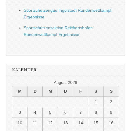
Sportschützengau Ingolstadt Rundenwettkampf
Ergebnisse
Sportschützensektion Reichertshofen
Rundenwettkampf Ergebnisse
KALENDER
August 2026
M
D
M
D
F
S
S
1
2
3
4
5
6
7
8
9
10
11
12
13
14
15
16