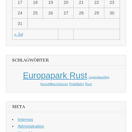
17
18
19
20
21
22
23
24
25
26
27
28
29
30
31
« Jul
SCHLAGWÖRTER
Europapark Rust
Jugendausflug
Kesselfleischessen
Rodelfahrt
Rust
META
Internes
Administration