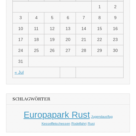
1
2
3
4
5
6
7
8
9
10
11
12
13
14
15
16
17
18
19
20
21
22
23
24
25
26
27
28
29
30
31
« Jul
SCHLAGWÖRTER
Europapark Rust
Jugendausflug
Kesselfleischessen
Rodelfahrt
Rust